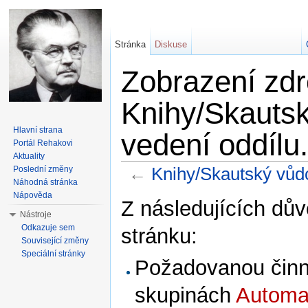
Stránka
Diskuse
Zobrazení zdr
Knihy/Skautsk
Hlavní strana
vedení oddílu
Portál Rehakovi
Aktuality
←
Knihy/Skautský vůdc
Poslední změny
Náhodná stránka
Přejít na:
navigace
,
hledání
Nápověda
Z následujících dův
Nástroje
Odkazuje sem
stránku:
Související změny
Speciální stránky
Požadovanou činno
skupinách
Automat