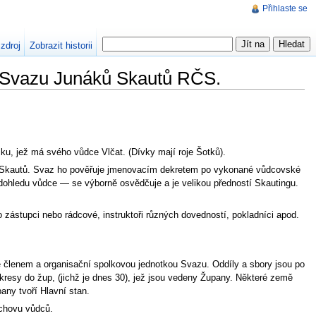
Přihlaste se
 zdroj
Zobrazit historii
e Svazu Junáků Skautů RČS.
čku, jež má svého vůdce Vlčat. (Dívky mají roje Šotků).
em Skautů. Svaz ho pověřuje jmenovacím dekretem po vykonané vůdcovské
ohledu vůdce — se výborně osvědčuje a je velikou předností Skautingu.
ko zástupci nebo rádcové, instruktoři různých dovedností, pokladníci apod.
 je členem a organisační spolkovou jednotkou Svazu. Oddíly a sbory jsou po
kresy do žup, (jichž je dnes 30), jež jsou vedeny Župany. Některé země
ny tvoří Hlavní stan.
ýchovu vůdců.