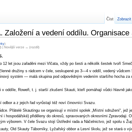
Číst
Zobrazit
. Založení a vedení oddílu. Organisac
vky
)
l) | Novější verze → (rozdíl)
S.
o 12 let jsou zařaděni mezi Vlčata, vždy po šesti a několik šestek tvoří Sme
 8členné družiny s rádcem v čele, seskupené po 3—4 v oddíl, vedený vůdc
užinový systém — malá skupina pod odpovědným vedením staršího hocha za d
v oddíle, Roweři, t. j. starší zkušení Skauti, kteří pomáhají vůdci hlavně ja
ní odbor a z jejich řad vyrůstají též noví činovníci Svazu.
ůdce. Přátelé Skautingu se organisují v místní spolek „Místní sdružení“, jež
ní i hospodářské) přiděleny do okresů, spravovaných okresními Zpravodaji. O
 výborem. V čele Svazu stojí Ústřední rada a Náčelnictvo, jež spolu s Župa
auty, Old Skauty Táborníky, Lyžařský obbor a Lesní školu, jež se stará o v