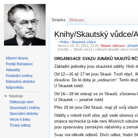
Stránka
Diskuse
Knihy/Skautský vůdce/A
<
Knihy
|
Skautský vůdce
Verze z 14. 10. 2012, 13:25;
Stepan
(
diskuse
|
příspě
(rozdíl) ← Starší verze | zobrazit aktuální verzi (rozdí
Přejít na:
navigace
,
hledání
Hlavní strana
ORGANISACE SVAZU JUNÁKŮ SKAUTŮ RČ
Portál Rehakovi
Základní jednotky jsou skautské oddíly. Hoši d
Aktuality
Od 12—16 až 17 let jsou Skauti. Tvoří obyč.
Poslední změny
zkoušce. Do té doby je „vedoucím“. Tento dr
Náhodná stránka
U Skautek totéž.
Nápověda
Od 16—18 let stávají se ze Skautů, zůstanou-li 
Nástroje
U Skautek — junaček totéž.
Odkazuje sem
Přes 18 let jsou Old Skauti, mají již svůj vlast
Související změny
Speciální stránky
Oddíly v městě tvoří sbor, jejž vede sborový v
Verze k tisku
stránce technické (a kde není Místních sdruže
Trvalý odkaz
jsou spravovány zemskými náčelníky a zemským
Svaz má několik odborů: Dívčí odbor, Vodní Sk