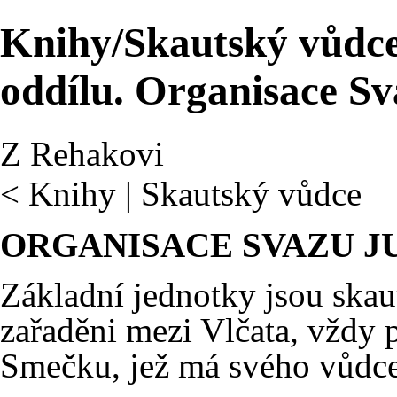
Knihy/Skautský vůdce
oddílu. Organisace S
Z Rehakovi
<
Knihy
|
Skautský vůdce
ORGANISACE SVAZU J
Základní jednotky jsou skaut
zařaděni mezi Vlčata, vždy p
Smečku, jež má svého vůdce 