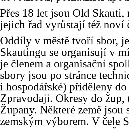
Přes 18 let jsou Old Skauti, 
jejich řad vyrůstají též noví
Oddíly v městě tvoří sbor, j
Skautingu se organisují v mí
je členem a organisační spo
sbory jsou po stránce techni
i hospodářské) přiděleny do
Zpravodaji. Okresy do žup, (
Župany. Některé země jsou 
zemským výborem. V čele Sv