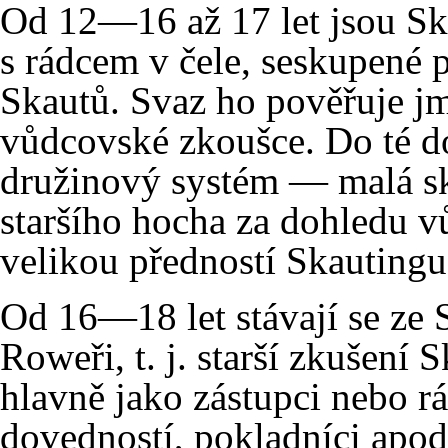
Od 12—16 až 17 let jsou Ska
s rádcem v čele, seskupené
Skautů. Svaz ho pověřuje 
vůdcovské zkoušce. Do té d
družinový systém — malá 
staršího hocha za dohledu v
velikou předností Skautingu
Od 16—18 let stávají se ze S
Roweři, t. j. starší zkušení 
hlavně jako zástupci nebo rá
dovedností, pokladníci apod