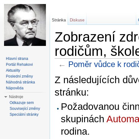
Stránka
Diskuse
Zobrazení zdr
rodičům, škole
Hlavní strana
←
Poměr vůdce k rodič
Portál Rehakovi
Aktuality
Přejít na:
navigace
,
hledání
Poslední změny
Z následujících dův
Náhodná stránka
Nápověda
stránku:
Nástroje
Odkazuje sem
Požadovanou činno
Související změny
Speciální stránky
skupinách
Automat
rodina.