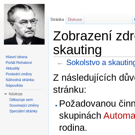
Stránka
Diskuse
Zobrazení zdr
skauting
Hlavní strana
←
Sokolstvo a skautin
Portál Rehakovi
Aktuality
Přejít na:
navigace
,
hledání
Poslední změny
Z následujících dův
Náhodná stránka
Nápověda
stránku:
Nástroje
Odkazuje sem
Požadovanou činno
Související změny
Speciální stránky
skupinách
Automat
rodina.