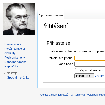
Speciální stránka
Přihlášení
Přejít na:
navigace
,
hledání
Přihlaste se
Hlavní strana
Portál Rehakovi
K přihlášení do Rehakovi musíte mít povol
Aktuality
Poslední změny
Uživatelské jméno:
Náhodná stránka
Vaše heslo
Nápověda
Zapamatovat si mé
Nástroje
Zapomně
Speciální stránky
Ochrana osobních údajů
O Rehakovi
Vyloučení odpo