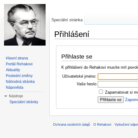
Speciální stránka
Přihlášení
Přejít na:
navigace
,
hledání
Přihlaste se
Hlavní strana
Portál Rehakovi
K přihlášení do Rehakovi musíte mít povol
Aktuality
Poslední změny
Uživatelské jméno:
Náhodná stránka
Vaše heslo
Nápověda
Zapamatovat si mé
Nástroje
Zapomně
Speciální stránky
Ochrana osobních údajů
O Rehakovi
Vyloučení odpo