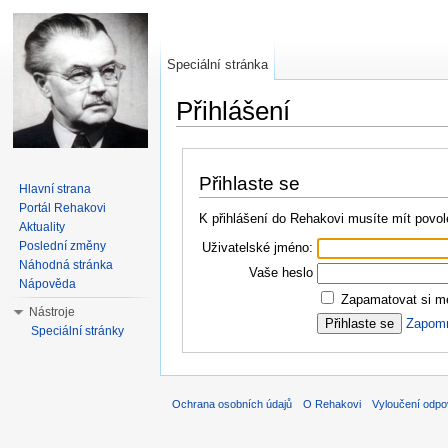
Speciální stránka
Přihlášení
Přejít na:
navigace
,
hledání
Přihlaste se
Hlavní strana
Portál Rehakovi
K přihlášení do Rehakovi musíte mít povol
Aktuality
Poslední změny
Uživatelské jméno:
Náhodná stránka
Vaše heslo
Nápověda
Zapamatovat si mé
Nástroje
Zapomně
Speciální stránky
Ochrana osobních údajů
O Rehakovi
Vyloučení odpo